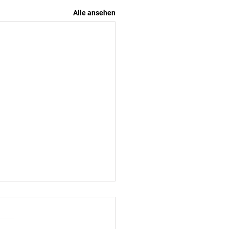
Alle ansehen
ergehend geänderte
ingszeiten