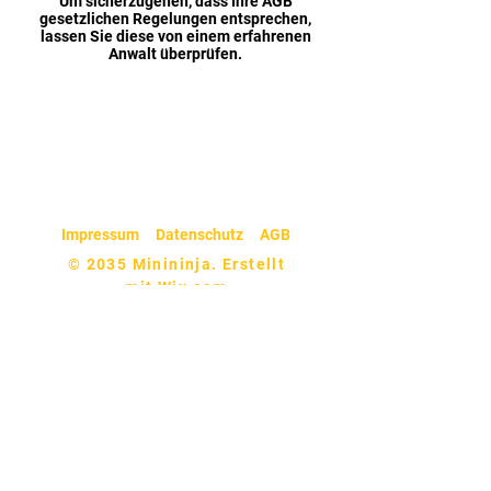
Um sicherzugehen, dass Ihre AGB
gesetzlichen Regelungen entsprechen,
lassen Sie diese von einem erfahrenen
Anwalt überprüfen.
Email:
Karate-Bous@gmx.de
Impressum
Datenschutz
AGB
© 2035 Minininja. Erstellt
mit
Wix.com