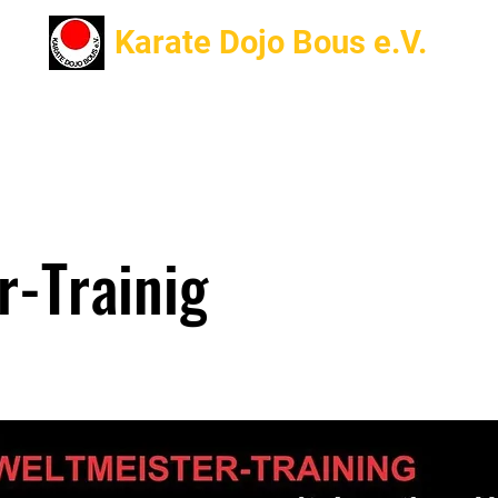
Karate Dojo Bous e.V.
Turniererfolge
Vorstand
Termine
Info
Traine
r-Trainig